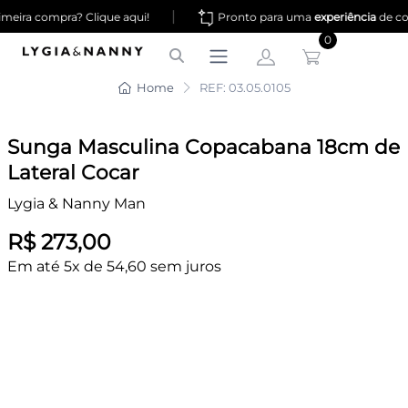
|
eira compra? Clique aqui!
Pronto para uma
experiência
de co
0
Home
REF: 03.05.0105
Sunga Masculina Copacabana 18cm de
Lateral Cocar
Lygia & Nanny Man
R$ 273,00
Em até 5x de 54,60 sem juros