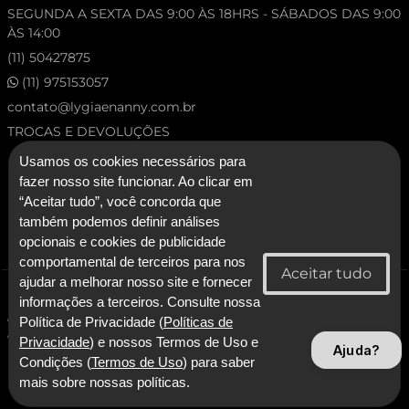
SEGUNDA A SEXTA DAS 9:00 ÀS 18HRS - SÁBADOS DAS 9:00
ÀS 14:00
(11) 50427875
(11) 975153057
contato@lygiaenanny.com.br
TROCAS E DEVOLUÇÕES
Usamos os cookies necessários para
fazer nosso site funcionar. Ao clicar em
“Aceitar tudo”, você concorda que
também podemos definir análises
opcionais e cookies de publicidade
comportamental de terceiros para nos
ajudar a melhorar nosso site e fornecer
© 2026 Lygia & Nanny. Todos os direitos reservados.
informações a terceiros. Consulte nossa
CNPJ: 53.227.120/0001-92 - Lygia & Nanny Artesanato Confeccoes e
Política de Privacidade (
Políticas de
Comercio LTDA
Privacidade
) e nossos Termos de Uso e
Ajuda?
Condições (
Termos de Uso
) para saber
Com Tecnologia SmarterApp
mais sobre nossas políticas.