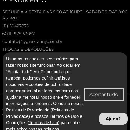
ATENDIMENTO
SEGUNDA A SEXTA DAS 9:00 ÀS 18HRS - SÁBADOS DAS 9:00
ÀS 14:00
(11) 50427875
(11) 975153057
contato@lygiaenanny.com.br
TROCAS E DEVOLUÇÕES
Usamos os cookies necessários para
fazer nosso site funcionar. Ao clicar em
“Aceitar tudo”, você concorda que
também podemos definir análises
opcionais e cookies de publicidade
comportamental de terceiros para nos
ajudar a melhorar nosso site e fornecer
© 2026 Lygia & Nanny. Todos os direitos reservados.
informações a terceiros. Consulte nossa
CNPJ: 53.227.120/0001-92 - Lygia & Nanny Artesanato Confeccoes e
Política de Privacidade (
Políticas de
Comercio LTDA
Privacidade
) e nossos Termos de Uso e
Ajuda?
Condições (
Termos de Uso
) para saber
Com Tecnologia SmarterApp
mais sobre nossas políticas.