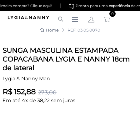
|
meira compra? Clique aqui!
Pronto para uma
experiência
de co
0
Home
REF: 03.05.0070
SUNGA MASCULINA ESTAMPADA
COPACABANA LYGIA E NANNY 18cm
de lateral
Lygia & Nanny Man
R$ 152,88
273,00
Em até 4x de 38,22 sem juros