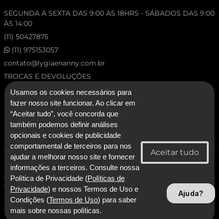
SEGUNDA A SEXTA DAS 9:00 ÀS 18HRS - SÁBADOS DAS 9:00
ÀS 14:00
(11) 50427875
(11) 975153057
contato@lygiaenanny.com.br
TROCAS E DEVOLUÇÕES
Usamos os cookies necessários para
fazer nosso site funcionar. Ao clicar em
“Aceitar tudo”, você concorda que
também podemos definir análises
opcionais e cookies de publicidade
comportamental de terceiros para nos
ajudar a melhorar nosso site e fornecer
© 2026 Lygia & Nanny. Todos os direitos reservados.
informações a terceiros. Consulte nossa
CNPJ: 53.227.120/0001-92 - Lygia & Nanny Artesanato Confeccoes e
Política de Privacidade (
Políticas de
Comercio LTDA
Privacidade
) e nossos Termos de Uso e
Ajuda?
Condições (
Termos de Uso
) para saber
Com Tecnologia SmarterApp
mais sobre nossas políticas.