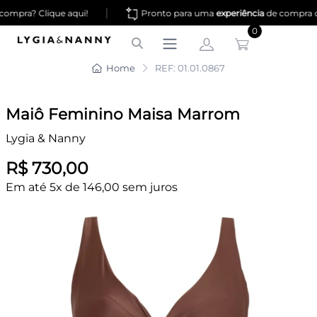
|
ompra? Clique aqui!
Pronto para uma
experiência
de compra 
0
Home
REF: 01.01.0867
Maiô Feminino Maisa Marrom
Lygia & Nanny
R$ 730,00
Em até 5x de 146,00 sem juros