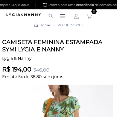
|
pra? Clique aqui!
Pronto para uma
experiência
de compra co
0
Home
REF: 18.22.0001
CAMISETA FEMININA ESTAMPADA
SYMI LYGIA E NANNY
Lygia & Nanny
R$ 194,00
346,00
Em até 5x de 38,80 sem juros