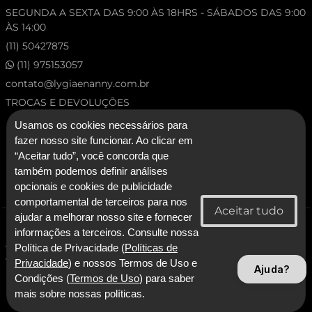
SEGUNDA A SEXTA DAS 9:00 ÀS 18HRS - SÁBADOS DAS 9:00
ÀS 14:00
(11) 50427875
(11) 975153057
contato@lygiaenanny.com.br
TROCAS E DEVOLUÇÕES
Usamos os cookies necessários para
fazer nosso site funcionar. Ao clicar em
“Aceitar tudo”, você concorda que
também podemos definir análises
opcionais e cookies de publicidade
comportamental de terceiros para nos
ajudar a melhorar nosso site e fornecer
© 2026 Lygia & Nanny. Todos os direitos reservados.
informações a terceiros. Consulte nossa
CNPJ: 53.227.120/0001-92 - Lygia & Nanny Artesanato Confeccoes e
Política de Privacidade (
Políticas de
Comercio LTDA
Privacidade
) e nossos Termos de Uso e
Ajuda?
Condições (
Termos de Uso
) para saber
Com Tecnologia SmarterApp
mais sobre nossas políticas.